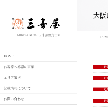
大阪
MIKIYA BLOG by 米菓鑑定士®
HOM
HOME
近
お客様へ感謝の言葉
エリア選択
近
記載情報について
近
お問い合わせ
近