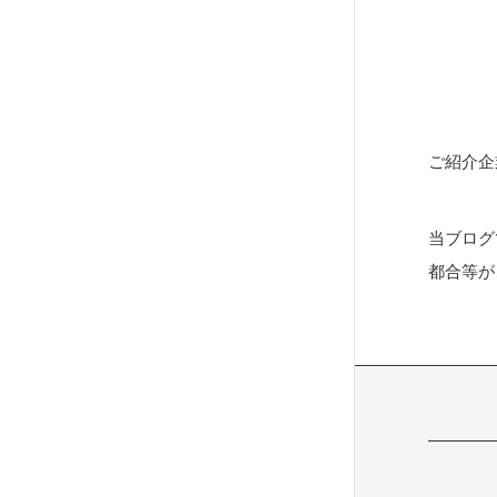
稿
の
ペ
ー
ご紹介企
ジ
当ブログ
送
都合等が
り