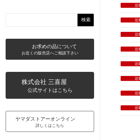
近
検索
近
近
お求めの品について
近
お近くの販売店へご相談下さい
近
近
株式会社 三喜屋
公式サイトはこちら
近
近
ヤマダストアーオンライン
詳しくはこちら
投