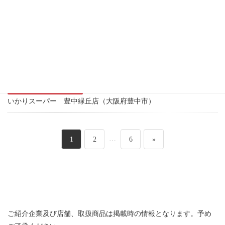
近畿エリア
京阪百貨店 枚方店（大阪府枚方市）
近畿エリア
パントリー 明石店（兵庫県明石市）
近畿エリア
いかりスーパー 豊中緑丘店（大阪府豊中市）
投
ペ
ペ
…
ペ
1
2
6
»
稿
ー
ー
ー
の
ジ
ジ
ジ
ペ
ご紹介企業及び店舗、取扱商品は掲載時の情報となります。予め
ー