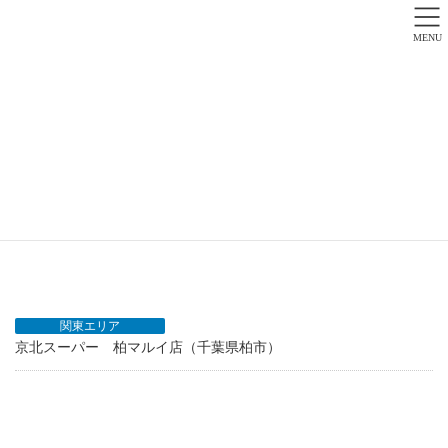
MENU
千葉県
HOME
千葉県
関東エリア
京北スーパー 柏マルイ店（千葉県柏市）