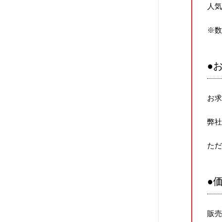
人
※
●
お
弊
た
●
販