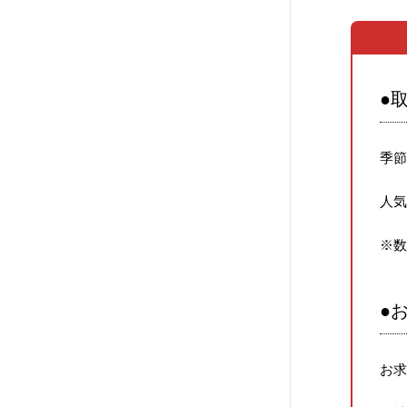
●
季
人
※
●
お