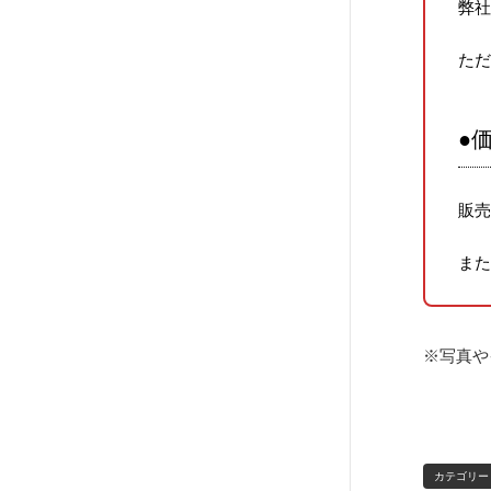
弊
た
●
販
ま
※写真や
カテゴリー