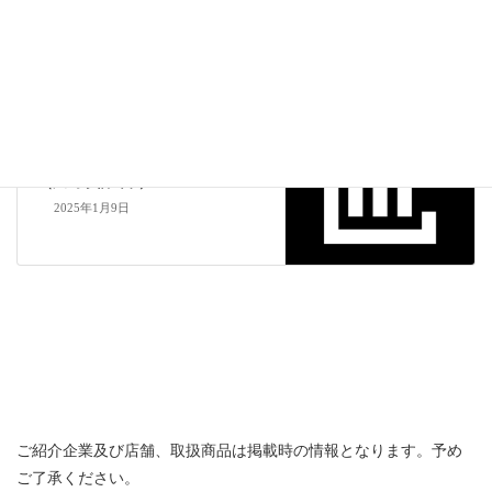
2024年12月9日
中国エリア
次の記事
天満屋福山店 フーズパレット
（広島県福山市）
2025年1月9日
ご紹介企業及び店舗、取扱商品は掲載時の情報となります。予め
ご了承ください。